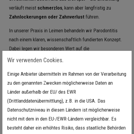
verläuft meist
schmerzlos
, kann aber langfristig zu
Zahnlockerungen oder Zahnverlust
führen.
In unserer Praxis in Leimen behandeln wir Parodontitis
nach einem klaren, wissenschaftlich fundierten Konzept.
Dabei legen wir besonderen Wert auf die
Ursachenbehandlung
: Wir entfernen die bakteriellen
Wir verwenden Cookies.
Beläge gründlich, schulen Sie zur richtigen Mundhygiene
Einige Anbieter übermitteln im Rahmen von der Verarbeitung
und begleiten Sie engmaschig durch die gesamte
zu den genannten Zwecken möglicherweise Daten an
Therapie.
Länder außerhalb der EU/ des EWR
Auch Implantate brauchen Pflege:
(Drittlanddatenübermittlung), z.B. in die USA. Das
Periimplantitis
Datenschutzniveau in diesen Ländern ist möglicherweise
Implantate können sich bei mangelnder Pflege ebenfalls
nicht mit dem in den EU-/EWR-Ländern vergleichbar. Es
entzünden – man spricht dann von
Periimplantitis
.
besteht daher ein erhöhtes Risiko, dass staatliche Behörden