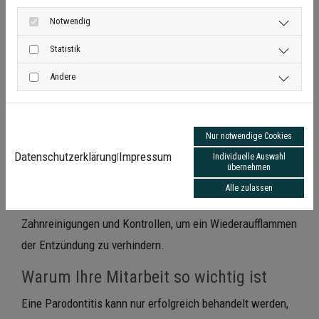
weichen Beläge entfernt und die häusliche Pflege
Notwendig
verbessert werden.
Statistik
In einem zweiten Schritt werden die Zahnfleischtaschen
Andere
schonend gereinigt, um die bakteriellen Entzündungsherde
zu beseitigen. Nach einigen Wochen kontrollieren wir den
Behandlungserfolg und passen die Nachsorge individuell
Nur notwendige Cookies
an.
Datenschutzerklärung
Impressum
|
Individuelle Auswahl
übernehmen
Besonders wichtig ist danach die sogenannte
Alle zulassen
Erhaltungstherapie
– regelmäßige professionelle
Zahnreinigungen und Kontrollen, um ein Wiederaufflammen
der Entzündung zu verhindern.
Warum Ihre Mitarbeit so wichtig ist
Eine Parodontitis kann nur erfolgreich behandelt werden,