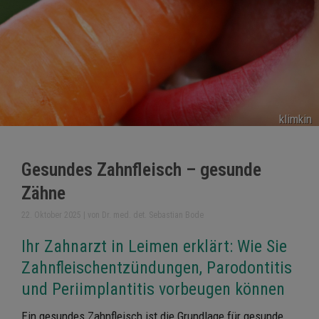
klimkin
Gesundes Zahnfleisch – gesunde
Zähne
22. Oktober 2025
|
von Dr. med. det. Sebastian Bode
Ihr Zahnarzt in Leimen erklärt: Wie Sie
Zahnfleischentzündungen, Parodontitis
und Periimplantitis vorbeugen können
Ein gesundes Zahnfleisch ist die Grundlage für gesunde