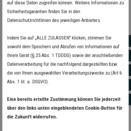
Die Symptome ähneln denen einer Parodontitis: Das
auf diese Daten zugreifen können. Weitere Informationen zu
Zahnfleisch um das Implantat wird empfindlich, es kann
Sicherheitsgarantien finden Sie in den
bluten, und der Knochen um das Implantat bildet sich
Datenschutzrichtlinien des jeweiligen Anbieters.
zurück.
Indem Sie auf „ALLE ZULASSEN" klicken, stimmen Sie
Damit Implantate dauerhaft stabil bleiben, ist eine
Tel
sowohl dem Speichern und Abrufen von Informationen auf
regelmäßige Kontrolle und professionelle Reinigung
Ihrem Gerät (§ 25 Abs. 1 TDDDG) sowie der anschließenden
E-M
entscheidend. Wir achten bei jedem Implantatpatienten
Datenverarbeitung für die nachfolgend dargestellten bzw.
darauf, Entzündungen frühzeitig zu erkennen und zu
Ja
die von Ihnen ausgewählten Verarbeitungszwecke zu (Art 6
stoppen.
Abs. 1 lit. a. DSGVO).
Fac
So läuft eine Parodontitisbehandlung in
unserer Praxis ab
Eine bereits erteilte Zustimmung können Sie jederzeit
Ins
über den links unten eingeblendeten Cookie-Button für
Am Anfang steht eine gründliche
Untersuchung
mit
die Zukunft widerrufen.
Messung der Zahnfleischtaschen und Röntgendiagnostik.
Danach folgt die
Initialtherapie
, bei der alle harten und