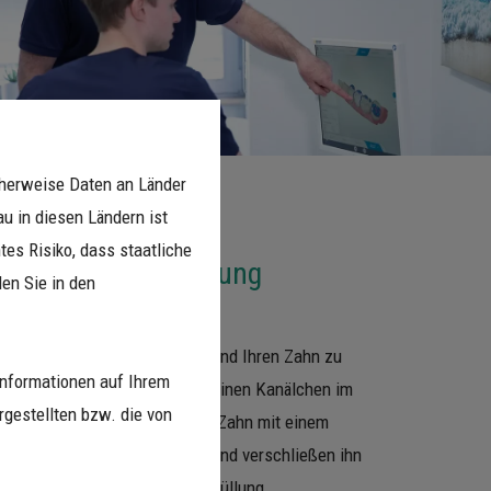
cherweise Daten an Länder
u in diesen Ländern ist
es Risiko, dass staatliche
Wurzelkanalbehandlung
en Sie in den
andlungserfolg
zu erreichen und Ihren Zahn zu
nformationen auf Ihrem
s komplette System an winzig kleinen Kanälchen im
gestellten bzw. die von
nigen. Dafür schirmen wir den Zahn mit einem
ferdam von der Mundhöhle ab und verschließen ihn
 mit einer im Zahn verklebten Füllung.