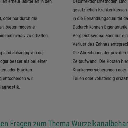
llen erneut Bakterien in den
Desinfektionsmethoden sind d
gesetzlichen Krankenkassen e
, oder nur durch die
in die Behandlungsqualität d
en, bieten moderne
Dadurch können Eigenanteile
minimalinvasiv zu erhalten.
Vergleichsweise aber nur ein
Verlust des Zahnes entspre
g sind abhängig von der
Die Abrechnung der privaten 
gar besser als bei einer
Zeitaufwand. Die Kosten hier
ten oder Brücken.
Krankenversicherungen oder 
t, entscheiden wir
Teilen oder vollständig ersta
iagnostik
.
ben Fragen zum Thema Wurzelkanalbeha