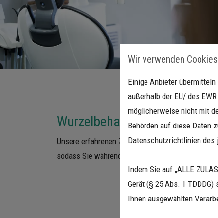
Wir verwenden Cookies
Einige Anbieter übermittel
außerhalb der EU/ des EWR (
möglicherweise nicht mit de
Wurzelbehandlung - tut das n
Behörden auf diese Daten zu
Datenschutzrichtlinien des 
Unsere erfahrenen Zahnärzte führen den Eingriff u
sodass Sie während der Behandlung keine Schme
Indem Sie auf „ALLE ZULASS
Gerät (§ 25 Abs. 1 TDDDG) 
Ihnen ausgewählten Verarbe