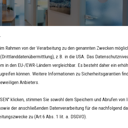
.
n im Rahmen von der Verarbeitung zu den genannten Zwecken mögli
Drittlanddatenübermittlung), z.B. in die USA. Das Datenschutznivea
m in den EU-/EWR-Ländern vergleichbar. Es besteht daher ein erhöht
icht weh?
Was ist bei der 
greifen können. Weitere Informationen zu Sicherheitsgarantien find
wichtig?
jeweiligen Anbieters.
nter lokaler Betäubung durch,
rzen verspüren.
Um einen
langfristigen Beh
EN" klicken, stimmen Sie sowohl dem Speichern und Abrufen von I
erhalten, ist es wichtig, da
sowie der anschließenden Datenverarbeitung für die nachfolgend dar
Zahninneren gründlich zu rei
itungszwecke zu (Art 6 Abs. 1 lit. a. DSGVO).
sterilen Spanntuch, dem Kof
anschließend Bakterien dicht