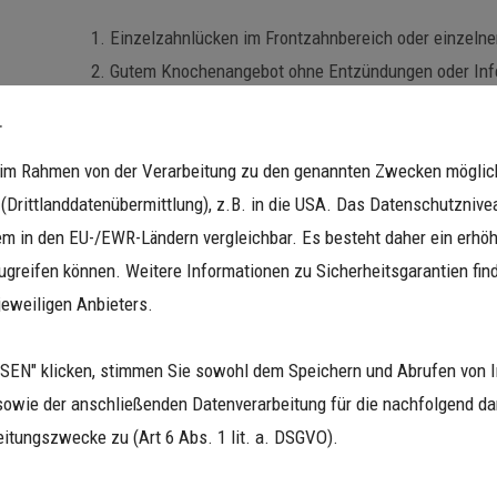
Einzelzahnlücken im Frontzahnbereich oder einzeln
Gutem Knochenangebot ohne Entzündungen oder Infe
Allgemein guter Gesundheit und einer sorgfältigen 
.
Vor einer Behandlung führen wir eine genaue Untersuchung
n im Rahmen von der Verarbeitung zu den genannten Zwecken mögli
Methode für Sie die beste Lösung ist.
Drittlanddatenübermittlung), z.B. in die USA. Das Datenschutznivea
Welche Vorteile bieten Sofortimpla
m in den EU-/EWR-Ländern vergleichbar. Es besteht daher ein erhöht
greifen können. Weitere Informationen zu Sicherheitsgarantien find
Nur ein Eingriff:
Die Entfernung des Zahns und das Einset
jeweiligen Anbieters.
bedeutet weniger Stress und weniger Belastung für Sie.
EN" klicken, stimmen Sie sowohl dem Speichern und Abrufen von I
Erhalt von Knochen und Zahnfleisch:
Sofortimplantate h
sowie der anschließenden Datenverarbeitung für die nachfolgend dar
Zahnfleisch natürlich zu formen, was für eine ästhetische 
itungszwecke zu (Art 6 Abs. 1 lit. a. DSGVO).
Weniger aufwändige Behandlung:
Da das Implantat direk
besser, und ein späterer Knochenaufbau oder weitere chiru