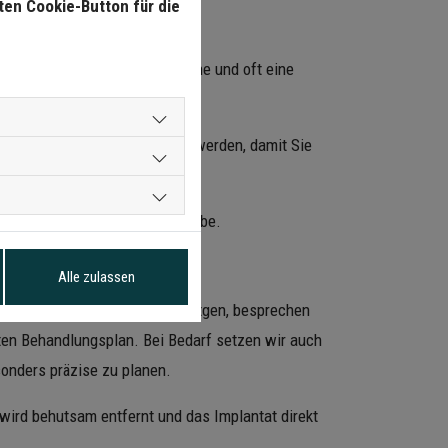
ten Cookie-Button für die
plantation sind weniger Termine und oft eine
in vorläufiger Zahn eingesetzt werden, damit Sie
 und schont umliegendes Gewebe.
Alle zulassen
chung, inklusive digitalem Röntgen, besprechen
ierten Behandlungsplan. Bei Bedarf setzen wir auch
onders präzise zu planen.
wird behutsam entfernt und das Implantat direkt