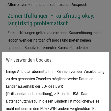
Alternativen – mit hohem ästhetischen Anspruch.
Zementfüllungen – kurzfristig okay,
langfristig problematisch
Zementfüllungen gelten als einfache Kassenlösung, sind
jedoch weniger haltbar, oft porös und bieten keinen
optimalen Schutz vor erneuter Karies. Gerade bei
kaubelasteten Zähnen empfehlen wir Ihnen deshalb
Wir verwenden Cookies.
deutlich langlebigere Optionen wie Komposit oder
Keramik.
Einige Anbieter übermitteln im Rahmen von der Verarbeitung
zu den genannten Zwecken möglicherweise Daten an
Komposit – die moderne
Länder außerhalb der EU/ des EWR
Standardfüllung
(Drittlanddatenübermittlung), z.B. in die USA. Das
Komposit
ist ein hochwertiger Kunststoff-Keramik-
Datenschutzniveau in diesen Ländern ist möglicherweise
Verbund, der direkt in den Zahn eingebracht wird. Die
nicht mit dem in den EU-/EWR-Ländern vergleichbar. Es