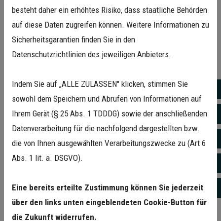
Füllung wird schichtweise aufgebaut und mit UV-Licht
besteht daher ein erhöhtes Risiko, dass staatliche Behörden
gehärtet – ganz ohne unnötiges Entfernen gesunder
auf diese Daten zugreifen können. Weitere Informationen zu
Zahnsubstanz.
Sicherheitsgarantien finden Sie in den
Datenschutzrichtlinien des jeweiligen Anbieters.
Vorteile von Komposit-Füllungen:
Ästhetisch zahnfarben – kaum sichtbar
Indem Sie auf „ALLE ZULASSEN" klicken, stimmen Sie
Tel
sowohl dem Speichern und Abrufen von Informationen auf
Stabil & belastbar bei kleinen bis mittleren Defekten
Ihrem Gerät (§ 25 Abs. 1 TDDDG) sowie der anschließenden
E-M
Schonende, minimalinvasive Behandlung
Datenverarbeitung für die nachfolgend dargestellten bzw.
Ja
die von Ihnen ausgewählten Verarbeitungszwecke zu (Art 6
Metallfrei und körperverträglich
Abs. 1 lit. a. DSGVO).
Fac
Mehr zu dieser Technik erfahren Sie auf unserer Seite zur
👉
minimalinvasiven Zahnerhaltung
Eine bereits erteilte Zustimmung können Sie jederzeit
Ins
über den links unten eingeblendeten Cookie-Button für
CEREC – digitale Keramikfüllungen in
die Zukunft widerrufen.